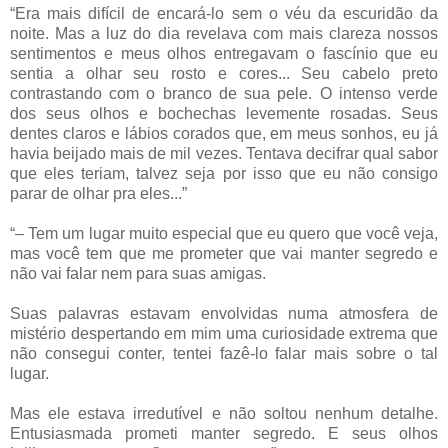
“Era mais difícil de encará-lo sem o véu da escuridão da
noite. Mas a luz do dia revelava com mais clareza nossos
sentimentos e meus olhos entregavam o fascínio que eu
sentia a olhar seu rosto e cores... Seu cabelo preto
contrastando com o branco de sua pele. O intenso verde
dos seus olhos e bochechas levemente rosadas. Seus
dentes claros e lábios corados que, em meus sonhos, eu já
havia beijado mais de mil vezes. Tentava decifrar qual sabor
que eles teriam, talvez seja por isso que eu não consigo
parar de olhar pra eles...”
“– Tem um lugar muito especial que eu quero que você veja,
mas você tem que me prometer que vai manter segredo e
não vai falar nem para suas amigas.
Suas palavras estavam envolvidas numa atmosfera de
mistério despertando em mim uma curiosidade extrema que
não consegui conter, tentei fazê-lo falar mais sobre o tal
lugar.
Mas ele estava irredutível e não soltou nenhum detalhe.
Entusiasmada prometi manter segredo. E seus olhos