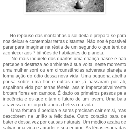
No repouso das montanhas o sol deita e prepara-se para
nos deixar e contemplar terras distantes. Não nos é possível
parar para imaginar na réstia de um segundo o que terá de
acontecer aos 7 bilhões de habitantes do planeta.
No mais inquieto dos quartos uma criança nasce e não
percebe a destreza ao ambiente à sua volta, neste momento
uma mulher sorri ou em circunstâncias adversas planeja a
formulação do ódio dessa nova vida. Uma pequena abelha
pousa sobre uma flor e outras que já passaram por ali,
espalham vida por terras férteis, assim imperceptivelmente
brotam flores em campos. É dado os primeiros passos pela
inocência e os que ditam o futuro de um jovem. Uma bala
atravessa um corpo tirando a beleza da vida...
Uma fortuna é perdida e seres precisam cair em si, mas
descobrem na união a felicidade. Outro coração para de
bater e dessa vez por causas naturais. Um médico acaba de
salvar uma vida e agradece sua equipe. As férias esperadas