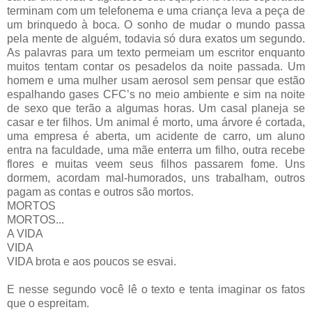
terminam com um telefonema e uma criança leva a peça de
um brinquedo à boca. O sonho de mudar o mundo passa
pela mente de alguém, todavia só dura exatos um segundo.
As palavras para um texto permeiam um escritor enquanto
muitos tentam contar os pesadelos da noite passada. Um
homem e uma mulher usam aerosol sem pensar que estão
espalhando gases CFC’s no meio ambiente e sim na noite
de sexo que terão a algumas horas. Um casal planeja se
casar e ter filhos. Um animal é morto, uma árvore é cortada,
uma empresa é aberta, um acidente de carro, um aluno
entra na faculdade, uma mãe enterra um filho, outra recebe
flores e muitas veem seus filhos passarem fome. Uns
dormem, acordam mal-humorados, uns trabalham, outros
pagam as contas e outros são mortos.
MORTOS
MORTOS...
A VIDA
VIDA
VIDA brota e aos poucos se esvai.
E nesse segundo você lê o texto e tenta imaginar os fatos
que o espreitam.